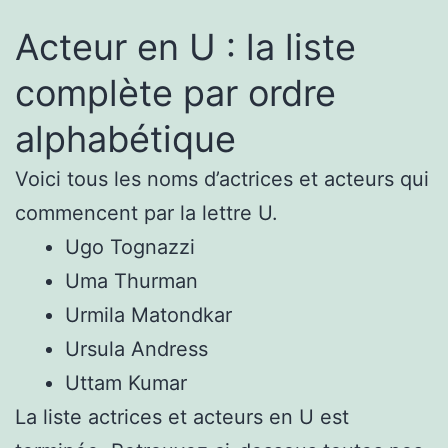
Acteur en U : la liste
complète par ordre
alphabétique
Voici tous les noms d’actrices et acteurs qui
commencent par la lettre U.
Ugo Tognazzi
Uma Thurman
Urmila Matondkar
Ursula Andress
Uttam Kumar
La liste actrices et acteurs en U est