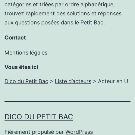
catégories et triées par ordre alphabétique,
trouvez rapidement des solutions et réponses
aux questions posées dans le Petit Bac.
Contact
Mentions légales
Vous êtes ici
Dico du Petit Bac
>
Liste d’acteurs
>
Acteur en U
DICO DU PETIT BAC
Fièrement propulsé par
WordPress