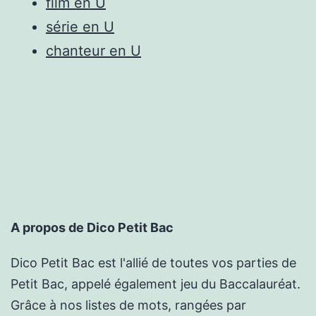
film en U
série en U
chanteur en U
A propos de Dico Petit Bac
Dico Petit Bac est l'allié de toutes vos parties de
Petit Bac, appelé également jeu du Baccalauréat.
Grâce à nos listes de mots, rangées par