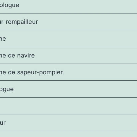
ologue
r-rempailleur
ne
ne de navire
ine de sapeur-pompier
logue
ur