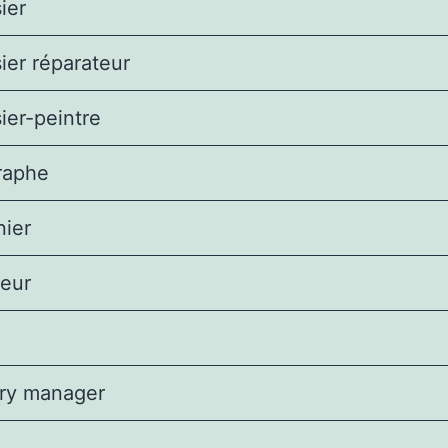
ier
ier réparateur
ier-peintre
raphe
nier
eur
ry manager