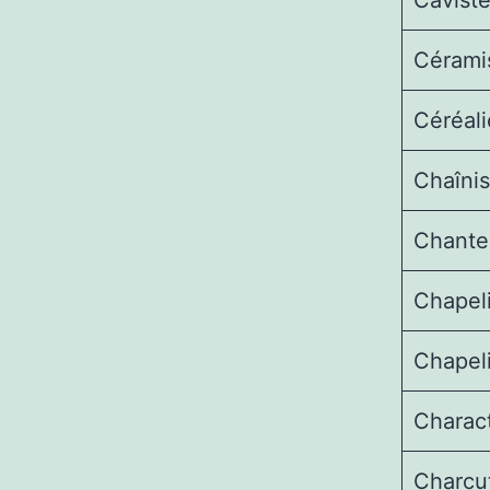
Cavist
Cérami
Céréali
Chaînis
Chante
Chapel
Chapeli
Charac
Charcut