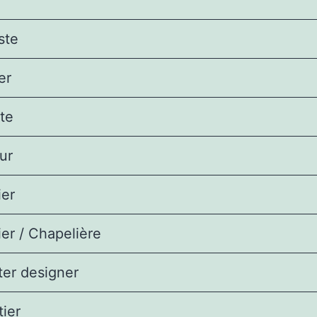
e
ste
er
te
ur
ier
er / Chapelière
ter designer
ier