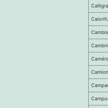
Calligr
Calorif
Cambis
Cambri
Camér
Camion
Campan
Campu