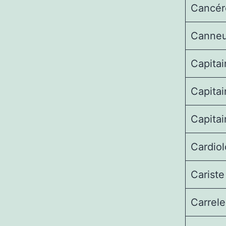
Cancér
Canneu
Capitai
Capitai
Capita
Cardio
Cariste
Carrele