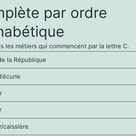
plète par ordre
habétique
us les métiers qui commencent par la lettre C.
de la République
’écurie
r
r
r/caissière