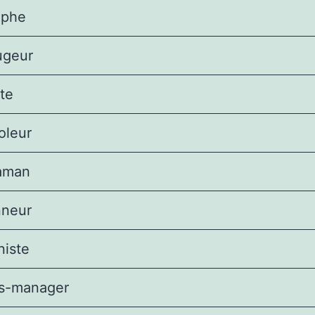
aphe
ugeur
te
oleur
aman
neur
iste
s-manager