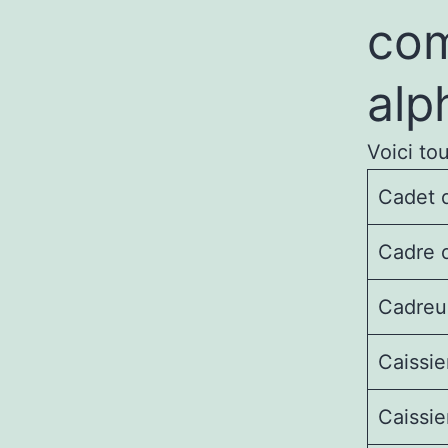
com
alp
Voici to
Cadet 
Cadre d
Cadreu
Caissie
Caissie