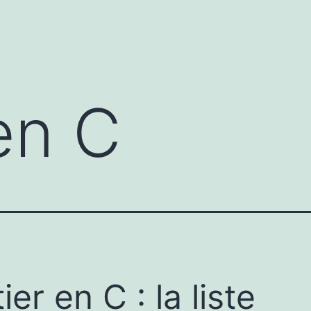
en C
ier en C : la liste