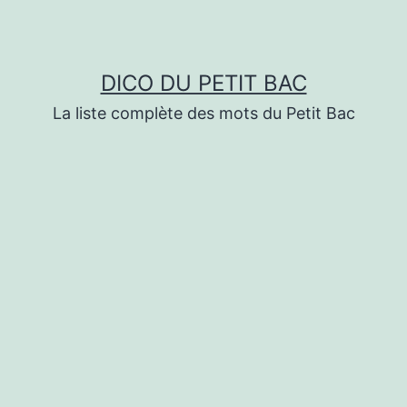
DICO DU PETIT BAC
La liste complète des mots du Petit Bac