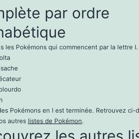
plète par ordre
habétique
us les Pokémons qui commencent par la lettre I.
olta
isache
écateur
olourdo
n
 des Pokémons en I est terminée. Retrouvez ci-
os autres
listes de Pokémon
.
ouvrez les autres li