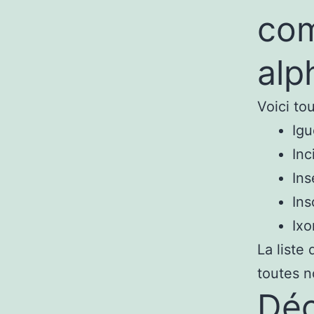
com
alp
Voici to
Igu
Inc
Ins
Ins
Ixo
La liste
toutes n
Déc