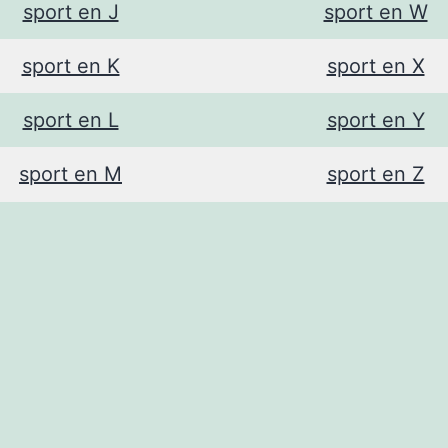
sport en J
sport en W
sport en K
sport en X
sport en L
sport en Y
sport en M
sport en Z