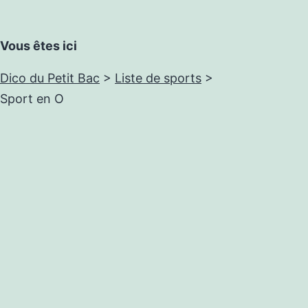
Vous êtes ici
Dico du Petit Bac
>
Liste de sports
>
Sport en O