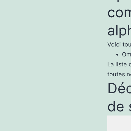
com
alp
Voici to
Om
La liste
toutes n
Déc
de 