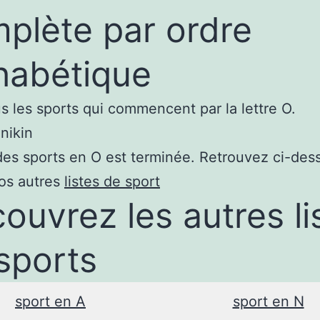
plète par ordre
habétique
us les sports qui commencent par la lettre O.
nikin
 des sports en O est terminée. Retrouvez ci-des
os autres
listes de sport
ouvrez les autres li
sports
sport en A
sport en N