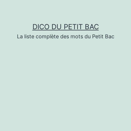
DICO DU PETIT BAC
La liste complète des mots du Petit Bac