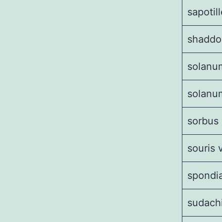
sapotil
shaddo
solanu
solanu
sorbus
souris 
spondia
sudach