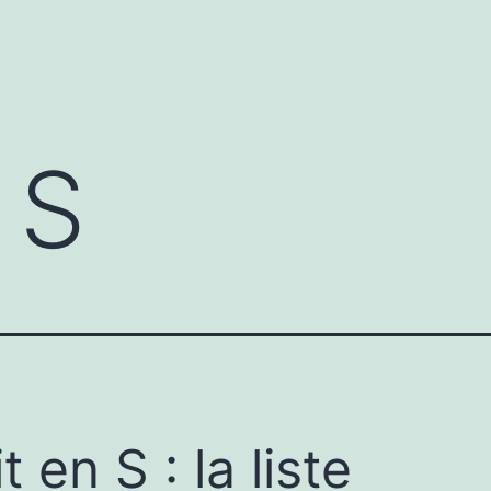
 S
t en S : la liste