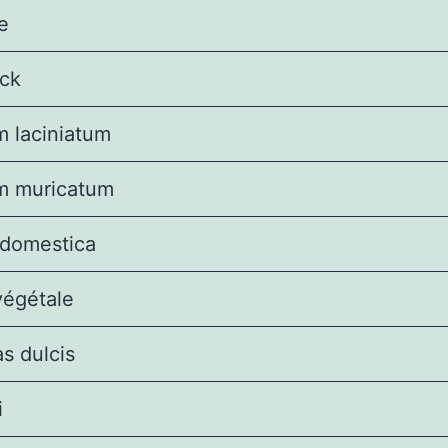
le
ck
m laciniatum
m muricatum
 domestica
végétale
s dulcis
i