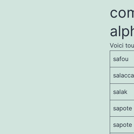
com
alp
Voici to
safou
salacca
salak
sapote
sapote