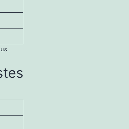
ous
stes