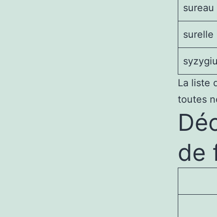
sureau 
surelle
syzygi
La liste
toutes n
Déc
de 